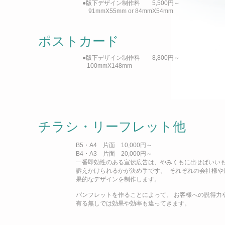
●版下デザイン制作料 5,500円～
91mmX55mm or 84mmX54mm
ポストカード
●版下デザイン制作料 8,800円～
100mmX148mm
チラシ・リーフレット他
B5・A4 片面 10,000円～
B4・A3 片面 20,000円～
一番即効性のある宣伝広告は、やみくもに出せばいい
訴えかけられるかが決め手です
。
それぞれの会社様や
果的なデザインを制作します。
パンフレットを作ることによって
、
お客様への説得力
有る無しでは効果や効率も違ってきます。