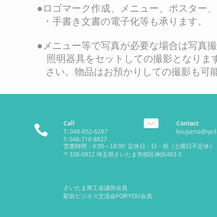
●ロゴマーク作成、メニュー、ポスター
・手書き文書の電子化等も承ります。 
●メニュー等で写真が必要な場合は写真
照明器具をセットしての撮影となります
さい。物品はお預かりしての撮影も可能
Call
Contact
T: 048-852-6297
kouyama@qa3.s
F: 048-716-8827
営業時間：9:00～18:00 定休日：日・祝（土曜日不定休）
​〒338-0812 埼玉県さいたま市桜区神田463-3
さいたま商工会議所会員
​駅前ビジネス交流会FORYOU会員