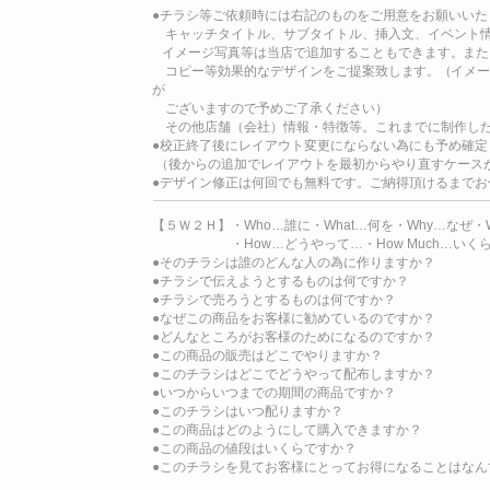
●チラシ等ご依頼時には右記のものをご用意をお願いいた
キャッチタイトル、サブタイトル、挿入文、イベント情
イメージ写真等は当店で追加することもできます
。
また
コピー等効果的なデザインをご提案致し
ま
す
。（
イメ
が
ござい
ますので予めご了承ください）
その他店舗（会社）情報・特徴等。これまでに制作した
●校正終了後にレイアウト変更にならない為にも予め確定
（後からの追加でレイアウトを最初からやり直すケース
●デザイン修正は何回でも無料です。ご納得頂けるまでお
【５Ｗ２Ｈ】・Who…誰に・What…何を・Why…なぜ・W
・How…どうやって…・How Much…いく
●そのチラシは誰のどんな人の為に作りますか？
●チラシで伝えようとするものは何ですか？
●チラシで売ろうとするものは何ですか？
●なぜこの商品をお客様に勧めているのですか？
●どんなところがお客様のためになるのですか？
●この商品の販売はどこでやりますか？
●このチラシはどこでどうやって配布しますか？
●いつからいつまでの期間の商品ですか？
●このチラシはいつ配りますか？
●この商品はどのようにして購入できますか？
●この商品の値段はいくらですか？
●このチラシを見てお客様にとってお得になることはなん