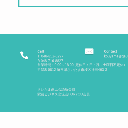
Call
Contact
T: 048-852-6297
kouyama@qa3.s
F: 048-716-8827
営業時間：9:00～18:00 定休日：日・祝（土曜日不定休）
​〒338-0812 埼玉県さいたま市桜区神田463-3
さいたま商工会議所会員
​駅前ビジネス交流会FORYOU会員