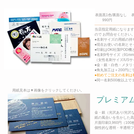
表面黒1色/裏面なし 
990円 1,
当店指定用紙になります
の
で お問合せください
●名刺サイズの用紙の持
●現在お使いの名刺とそ
●印刷はOKI社製POD
●名刺9号サイズ（91mm
（女性名刺サイズ/US
●金・銀・白色・メタリ
●角丸加工は＋200円に
●初めてご注文の名刺は
●同一名刺500枚以上
用紙見本は▼画像をクリックしてください。
プレミア
金・銀（光沢あり/光沢
紙の風合
いを生かした高
片面印刷3,960円（100
個性的な透明・半透明フ