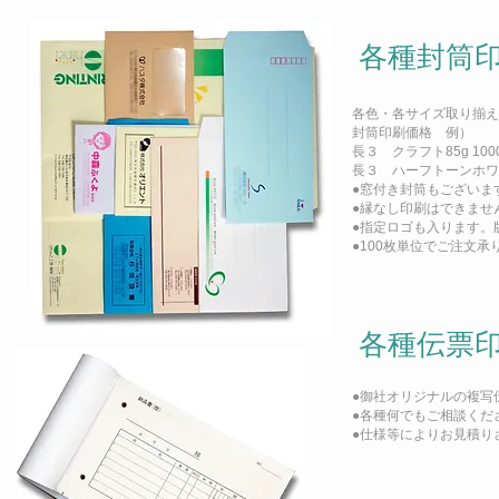
各種封筒
各色・各サイズ取り揃え
封筒印刷価格 例）
長３ クラフト85g 100
長３ ハーフトーンホワイ
●窓付き封筒もございま
●縁なし印刷はできませ
●指定ロゴも入ります。
●100枚単位でご注文承
各種伝票
●御社オリジナルの複写
●各種何でもご相談くだ
●仕様等によりお見積り