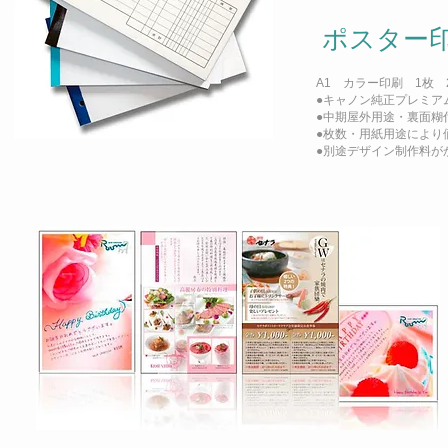
ポスター
A1 カラー印刷 1枚 2
●キャノン純正プレミア
●中期屋外用途・裏面糊
●枚数・用紙用途により
●別途デザイン制作料が