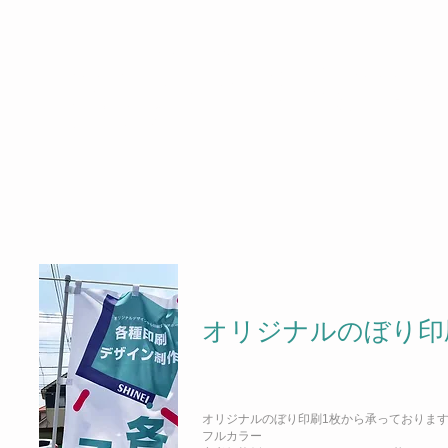
リピート率向上のカギは「お客様活動」！
「はがき」は 売り上げを上げる「漢方薬」 ｢お礼のはがき｣が利益を
時代と逆行するようですが…お客様へのお礼のはがき
、
販促のPR
、
お誕
など定期的に出す事によりジワジワとお客様の心に届きます。固定客様
に是非ご利用ください。
オリジナルのぼり印
オリジナルのぼり印刷1枚から承っておりま
フルカラー