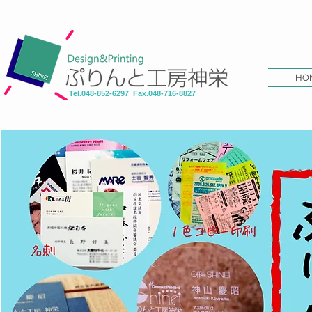
HO
Tel.048-852-6297 Fax.048-716-8827