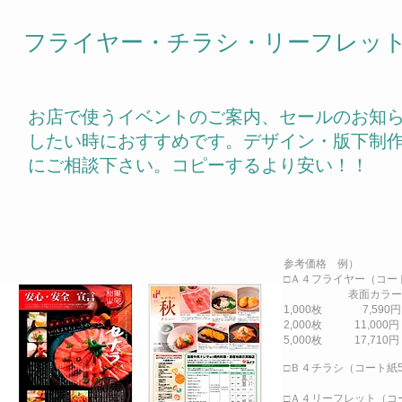
フライヤー・チラシ・リーフレッ
お店で使うイベントのご案内、セールのお知
したい時におすすめです。デザイン・版下制
にご相談下さい。コピーするより安い！！
参考価格 例）
□Ａ４フライヤー（コート
表面カラー/裏面な
1,000枚 7,590円
2,000枚 11,
5,000枚 17,
□Ｂ４チラシ（コート
□Ａ４リーフレット（コー