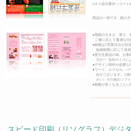
□Ａ３会社案内（コート紙1
商品の一例です
。
紙の大
●用紙の大きさ、厚さ、
ご要
に応じて最適な仕
●納期は7営業日位が目
短縮納期に応じて追加
●受注生産品の為、お客
万が一 当社のミスに
●デザイン制作が必要な
●ワード、エクセル、パ
合がございます
。(
使
さい）その他のソフト
​●枚数が多くなるごとに
スピード印刷（リソグラフ）デジ