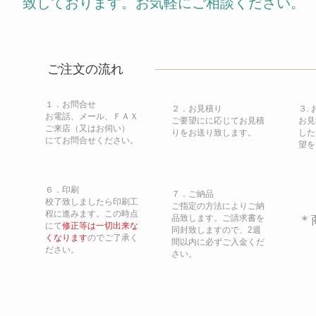
致しております。お気軽にご相談ください。
ご注文の流れ
１．お問合せ
２．お見積り
３.
お電話、メール、ＦＡＸ
ご要望にに応じてお見積
お見
ご来店（又はお伺い）
りをお送り致します。
した
にてお問合せください。
望を
６．印刷
７．ご納品
校了致しましたら印刷工
ご指定の方法によりご納
程に進みます。この時点
品致します。ご請求書を
＊
にて
修正等は一切出来な
同封致しますので、2週
くなります
のでご了承く
間以内に必ずご入金くだ
ださい。
さい。