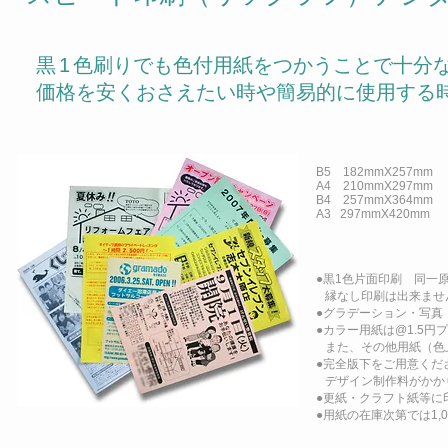
黒1
色刷りでも色付用紙をつかうことで十分
価格を安くおさえたい時や簡易的に使用する
B5 182mmX257mm
A4 210mmX297mm
B4 257mmX364mm
A3 297mmX420mm
●黒1色片面印刷 同一
縁なし印刷は出来ません
●グラデーション・写真
●カラー用紙は@1.5
また、その他用紙（色
●完全版下をご用意くだ
デザイン制作料がかか
●更紙・クラフト紙等に
●用紙の在庫次第では1,